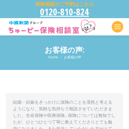
保険相談のご予約はこちら
0120-810-824
お客様の声:
現在地:
Home
お客様の声
結婚・妊娠をきっかけに保険のことを漠然と考える
ようになり、気軽な気持ちで相談させていただきま
した。生命保険や医療保険…保険については無知でし
たが、ひとつひとつ丁寧に教えてくださりとても勉
強になりました。また担当していただいた方がとて