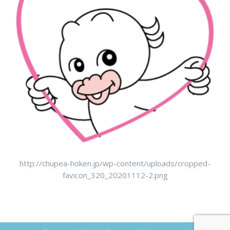
http://chupea-hoken.jp/wp-content/uploads/cropped-
favicon_320_20201112-2.png